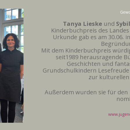
Gewo
Tanya Lieske
und
Sybi
Kinderbuchpreis des Landes
Urkunde gab es am 30.06. i
Begründun
Mit dem Kinderbuchpreis würdi
seit1989 herausragende Bü
Geschichten und fantas
Grundschulkindern Lesefreude 
zur kulturellen
Außerdem wurden sie für den 
nomi
www.jugendl